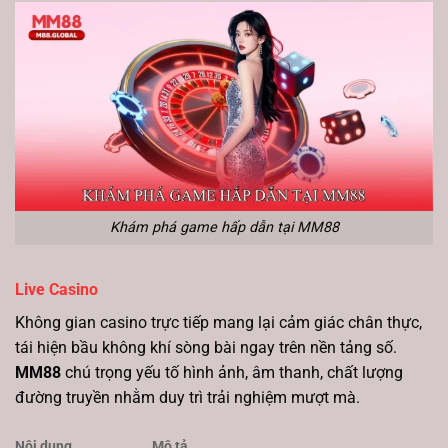
Khám phá game hấp dẫn tại MM88
Live Casino
Không gian casino trực tiếp mang lại cảm giác chân thực,
tái hiện bầu không khí sòng bài ngay trên nền tảng số.
MM88
chú trọng yếu tố hình ảnh, âm thanh, chất lượng
đường truyền nhằm duy trì trải nghiệm mượt mà.
Nội dung
Mô tả