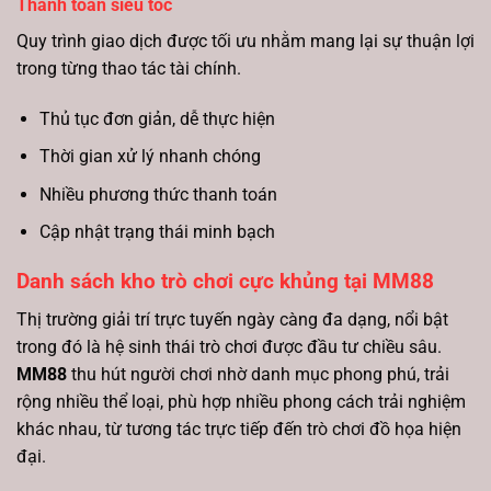
Thanh toán siêu tốc
Quy trình giao dịch được tối ưu nhằm mang lại sự thuận lợi
trong từng thao tác tài chính.
Thủ tục đơn giản, dễ thực hiện
Thời gian xử lý nhanh chóng
Nhiều phương thức thanh toán
Cập nhật trạng thái minh bạch
Danh sách kho trò chơi cực khủng tại MM88
Thị trường giải trí trực tuyến ngày càng đa dạng, nổi bật
trong đó là hệ sinh thái trò chơi được đầu tư chiều sâu.
MM88
thu hút người chơi nhờ danh mục phong phú, trải
rộng nhiều thể loại, phù hợp nhiều phong cách trải nghiệm
khác nhau, từ tương tác trực tiếp đến trò chơi đồ họa hiện
đại.