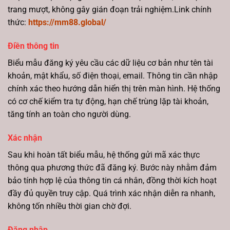
trang mượt, không gây gián đoạn trải nghiệm.
Link chính
thức:
https://mm88.global/
Điền thông tin
Biểu mẫu đăng ký yêu cầu các dữ liệu cơ bản như tên tài
khoản, mật khẩu, số điện thoại, email. Thông tin cần nhập
chính xác theo hướng dẫn hiển thị trên màn hình. Hệ thống
có cơ chế kiểm tra tự động, hạn chế trùng lặp tài khoản,
tăng tính an toàn cho người dùng.
Xác nhận
Sau khi hoàn tất biểu mẫu, hệ thống gửi mã xác thực
thông qua phương thức đã đăng ký. Bước này nhằm đảm
bảo tính hợp lệ của thông tin cá nhân, đồng thời kích hoạt
đầy đủ quyền truy cập. Quá trình xác nhận diễn ra nhanh,
không tốn nhiều thời gian chờ đợi.
Đăng nhập