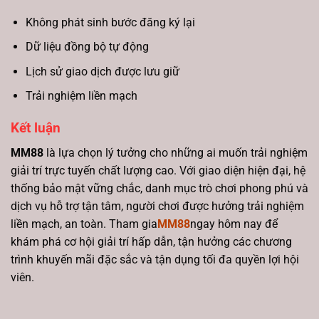
Không phát sinh bước đăng ký lại
Dữ liệu đồng bộ tự động
Lịch sử giao dịch được lưu giữ
Trải nghiệm liền mạch
Kết luận
MM88
là lựa chọn lý tưởng cho những ai muốn trải nghiệm
giải trí trực tuyến chất lượng cao. Với giao diện hiện đại, hệ
thống bảo mật vững chắc, danh mục trò chơi phong phú và
dịch vụ hỗ trợ tận tâm, người chơi được hưởng trải nghiệm
liền mạch, an toàn. Tham gia
MM88
ngay hôm nay để
khám phá cơ hội giải trí hấp dẫn, tận hưởng các chương
trình khuyến mãi đặc sắc và tận dụng tối đa quyền lợi hội
viên.