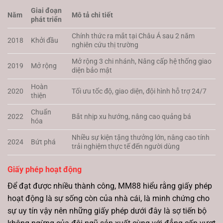
Giai đoạn
Năm
Mô tả chi tiết
phát triển
Chính thức ra mắt tại Châu Á sau 2 năm
2018
Khởi đầu
nghiên cứu thị trường
Mở rộng 3 chi nhánh, Nâng cấp hệ thống giao
2019
Mở rộng
diện bảo mật
Hoàn
2020
Tối ưu tốc độ, giao diện, đội hình hỗ trợ 24/7
thiện
Chuẩn
2022
Bắt nhịp xu hướng, nâng cao quảng bá
hóa
Nhiều sự kiện tặng thưởng lớn, nâng cao tính
2024
Bứt phá
trải nghiệm thực tế đến người dùng
Giấy phép hoạt động
Để đạt được nhiều thành công, MM88 hiểu rằng giấy phép
hoạt động là sự sống còn của nhà cái, là minh chứng cho
sự uy tín vậy nên những giấy phép dưới đây là sợ tiến bộ