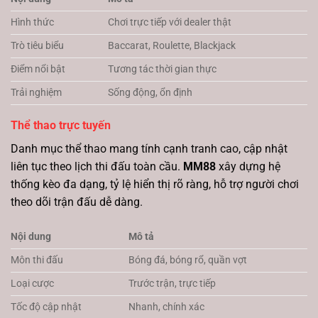
Hình thức
Chơi trực tiếp với dealer thật
Trò tiêu biểu
Baccarat, Roulette, Blackjack
Điểm nổi bật
Tương tác thời gian thực
Trải nghiệm
Sống động, ổn định
Thể thao trực tuyến
Danh mục thể thao mang tính cạnh tranh cao, cập nhật
liên tục theo lịch thi đấu toàn cầu.
MM88
xây dựng hệ
thống kèo đa dạng, tỷ lệ hiển thị rõ ràng, hỗ trợ người chơi
theo dõi trận đấu dễ dàng.
Nội dung
Mô tả
Môn thi đấu
Bóng đá, bóng rổ, quần vợt
Loại cược
Trước trận, trực tiếp
Tốc độ cập nhật
Nhanh, chính xác