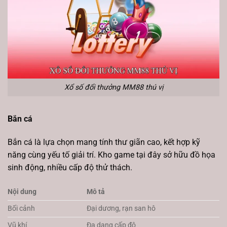
Xổ số đổi thưởng MM88 thú vị
Bắn cá
Bắn cá là lựa chọn mang tính thư giãn cao, kết hợp kỹ
năng cùng yếu tố giải trí. Kho game tại đây sở hữu đồ họa
sinh động, nhiều cấp độ thử thách.
Nội dung
Mô tả
Bối cảnh
Đại dương, rạn san hô
Vũ khí
Đa dạng cấp độ