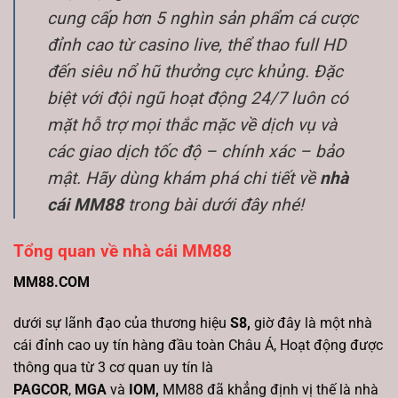
cung cấp hơn 5 nghìn sản phẩm cá cược
đỉnh cao từ casino live, thể thao full HD
đến siêu nổ hũ thưởng cực khủng. Đặc
biệt với đội ngũ hoạt động 24/7 luôn có
mặt hỗ trợ mọi thắc mặc về dịch vụ và
các giao dịch tốc độ – chính xác – bảo
mật. Hãy dùng khám phá chi tiết về
nhà
cái MM88
trong bài dưới đây nhé!
Tổng quan về nhà cái MM88
MM88.COM
dưới sự lãnh đạo của thương hiệu
S8,
giờ đây là một nhà
cái đỉnh cao uy tín hàng đầu toàn Châu Á, Hoạt động được
thông qua từ 3 cơ quan uy tín là
PAGCOR
,
MGA
và
IOM,
MM88 đã khẳng định vị thế là nhà