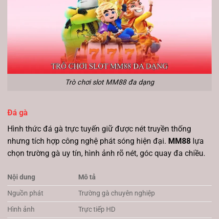
Trò chơi slot MM88 đa dạng
Đá gà
Hình thức đá gà trực tuyến giữ được nét truyền thống
nhưng tích hợp công nghệ phát sóng hiện đại.
MM88
lựa
chọn trường gà uy tín, hình ảnh rõ nét, góc quay đa chiều.
Nội dung
Mô tả
Nguồn phát
Trường gà chuyên nghiệp
Hình ảnh
Trực tiếp HD