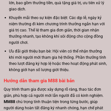
lớn, bao gồm thưởng tiền, quà tặng giá trị, ưu tiên xử lý
giao dịch.
Khuyến mãi theo sự kiện đặc biệt: Các dịp lễ, ngày kỷ
niệm thường đi kèm chương trình thưởng ngắn hạn với
giá trị cao. Thể lệ tham gia đơn giản, thời gian nhận
thưởng nhanh, tạo không khí sôi động cho cộng đồng
người chơi.
Ưu đãi giới thiệu bạn bè: Hội viên có thể nhận thưởng
khi mời người mới tham gia hệ thống. Phần thưởng tính
theo lượt đăng ký hợp lệ hoặc theo hoạt động phát sinh,
không giới hạn số lượng giới thiệu.
Hướng dẫn tham gia M88 bài bản
Quy trình tham gia được xây dựng rõ ràng, thao tác đơn
giản, phù hợp cả người mới lẫn người đã có kinh nghiệm.
MM88
chú trọng tính thuận tiện trong từng bước, giúp
người dùng hoàn tất đăng ký nhanh chóng, hạn chế phát