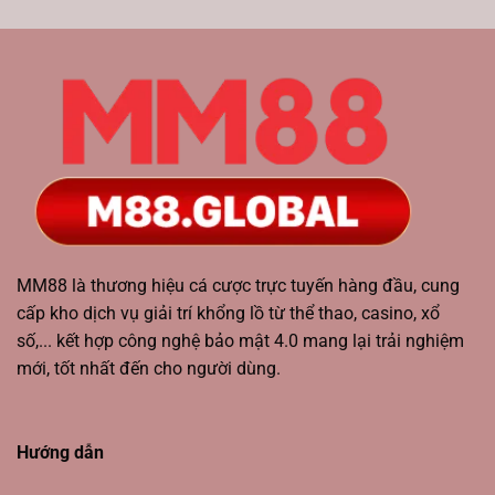
MM88 là thương hiệu cá cược trực tuyến hàng đầu, cung
cấp kho dịch vụ giải trí khổng lồ từ thể thao, casino, xổ
số,... kết hợp công nghệ bảo mật 4.0 mang lại trải nghiệm
mới, tốt nhất đến cho người dùng.
Hướng dẫn