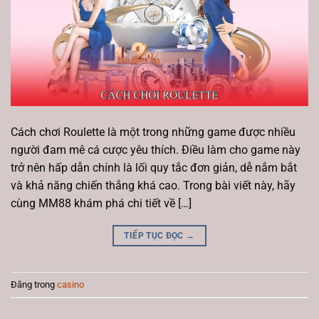
Cách chơi Roulette là một trong những game được nhiều
người đam mê cá cược yêu thích. Điều làm cho game này
trở nên hấp dẫn chính là lối quy tắc đơn giản, dễ nắm bắt
và khả năng chiến thắng khá cao. Trong bài viết này, hãy
cùng MM88 khám phá chi tiết về […]
TIẾP TỤC ĐỌC
→
Đăng trong
casino