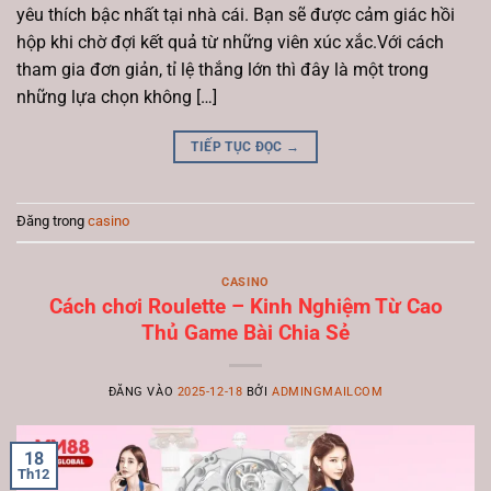
yêu thích bậc nhất tại nhà cái. Bạn sẽ được cảm giác hồi
hộp khi chờ đợi kết quả từ những viên xúc xắc.Với cách
tham gia đơn giản, tỉ lệ thắng lớn thì đây là một trong
những lựa chọn không […]
TIẾP TỤC ĐỌC
→
Đăng trong
casino
CASINO
Cách chơi Roulette – Kinh Nghiệm Từ Cao
Thủ Game Bài Chia Sẻ
ĐĂNG VÀO
2025-12-18
BỞI
ADMINGMAILCOM
18
Th12