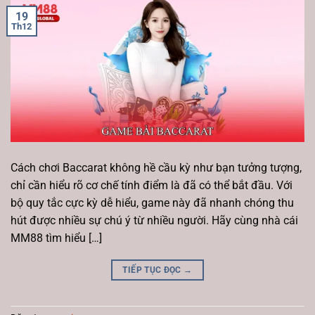
19
Th12
Cách chơi Baccarat không hề cầu kỳ như bạn tưởng tượng,
chỉ cần hiểu rõ cơ chế tính điểm là đã có thể bắt đầu. Với
bộ quy tắc cực kỳ dễ hiểu, game này đã nhanh chóng thu
hút được nhiều sự chú ý từ nhiều người. Hãy cùng nhà cái
MM88 tìm hiểu […]
TIẾP TỤC ĐỌC
→