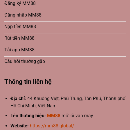
Đăng ký MM88
Đăng nhập MM88
Nạp tiền MM88
Rút tiền MM88
Tải app MM88
Câu hỏi thường gặp
Thông tin liên hệ
Địa chỉ:
44 Khuông Việt, Phú Trung, Tân Phú, Thành phố
Hồ Chí Minh, Việt Nam
Tên thương hiệu:
MM88
mở lối vận may
Website:
https://mm88.global/