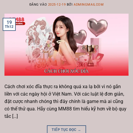
ĐĂNG VÀO
2025-12-19
BỞI
ADMINGMAILCOM
19
Th12
Cách chơi xóc đĩa thực ra không quá xa lạ bởi vì nó gắn
liền với các ngày hội ở Việt Nam. Với các luật lệ đơn giản,
đặt cược nhanh chóng thì đây chính là game mà ai cũng
có thể thử qua. Hãy cùng MM88 tìm hiểu kỹ hơn về bộ quy
tắc […]
TIẾP TỤC ĐỌC
→