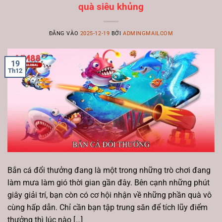
quà siêu khủng
ĐĂNG VÀO
2025-12-19
BỞI
ADMINGMAILCOM
19
Th12
Bắn cá đổi thưởng đang là một trong những trò chơi đang
làm mưa làm gió thời gian gần đây. Bên cạnh những phút
giây giải trí, bạn còn có cơ hội nhận về những phần quà vô
cùng hấp dẫn. Chỉ cần bạn tập trung săn để tích lũy điểm
thưởng thì lúc nào […]