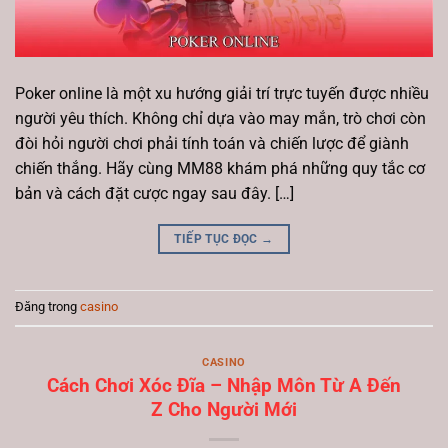
Poker online là một xu hướng giải trí trực tuyến được nhiều
người yêu thích. Không chỉ dựa vào may mắn, trò chơi còn
đòi hỏi người chơi phải tính toán và chiến lược để giành
chiến thắng. Hãy cùng MM88 khám phá những quy tắc cơ
bản và cách đặt cược ngay sau đây. […]
TIẾP TỤC ĐỌC
→
Đăng trong
casino
CASINO
Cách Chơi Xóc Đĩa – Nhập Môn Từ A Đến
Z Cho Người Mới