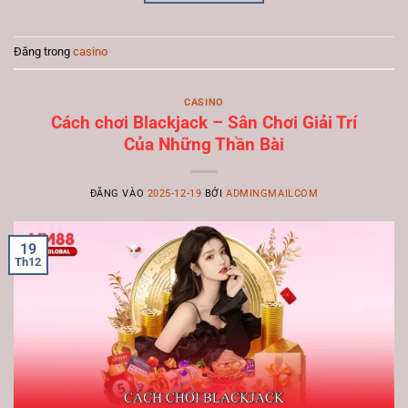
Đăng trong
casino
CASINO
Cách chơi Blackjack – Sân Chơi Giải Trí
Của Những Thần Bài
ĐĂNG VÀO
2025-12-19
BỞI
ADMINGMAILCOM
19
Th12