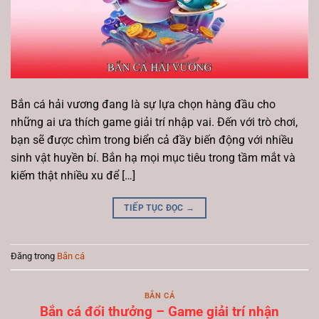
Bắn cá hải vương đang là sự lựa chọn hàng đầu cho
những ai ưa thích game giải trí nhập vai. Đến với trò chơi,
bạn sẽ được chìm trong biển cả đầy biến động với nhiều
sinh vật huyền bí. Bắn hạ mọi mục tiêu trong tầm mắt và
kiếm thật nhiều xu để […]
TIẾP TỤC ĐỌC
→
Đăng trong
Bắn cá
BẮN CÁ
Bắn cá đổi thưởng – Game giải trí nhận